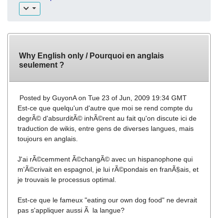
Why English only / Pourquoi en anglais
seulement ?
Posted by
GuyonA
on Tue 23 of Jun, 2009 19:34 GMT
Est-ce que quelqu'un d'autre que moi se rend compte du
degrÃ© d'absurditÃ© inhÃ©rent au fait qu'on discute ici de
traduction de wikis, entre gens de diverses langues, mais
toujours en anglais.
J'ai rÃ©cemment Ã©changÃ© avec un hispanophone qui
m'Ã©crivait en espagnol, je lui rÃ©pondais en franÃ§ais, et
je trouvais le processus optimal.
Est-ce que le fameux "eating our own dog food" ne devrait
pas s'appliquer aussi Ã la langue?